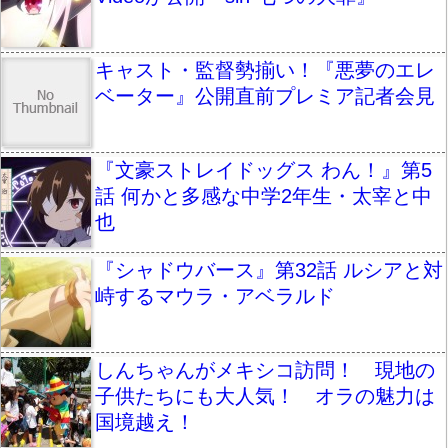
キャスト・監督勢揃い！『悪夢のエレ
ベーター』公開直前プレミア記者会見
『文豪ストレイドッグス わん！』第5
話 何かと多感な中学2年生・太宰と中
也
『シャドウバース』第32話 ルシアと対
峙するマウラ・アベラルド
しんちゃんがメキシコ訪問！ 現地の
子供たちにも大人気！ オラの魅力は
国境越え！