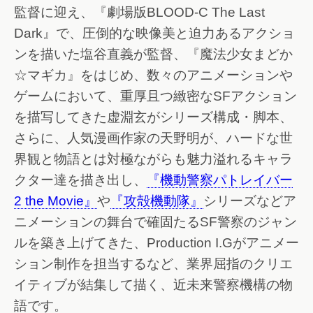
監督に迎え、『劇場版BLOOD-C The Last
Dark』で、圧倒的な映像美と迫力あるアクショ
ンを描いた塩谷直義が監督、『魔法少女まどか
☆マギカ』をはじめ、数々のアニメーションや
ゲームにおいて、重厚且つ緻密なSFアクション
を描写してきた虚淵玄がシリーズ構成・脚本、
さらに、人気漫画作家の天野明が、ハードな世
界観と物語とは対極ながらも魅力溢れるキャラ
クター達を描き出し、
『機動警察パトレイバー
2 the Movie』
や
『攻殻機動隊』
シリーズなどア
ニメーションの舞台で確固たるSF警察のジャン
ルを築き上げてきた、Production I.Gがアニメー
ション制作を担当するなど、業界屈指のクリエ
イティブが結集して描く、近未来警察機構の物
語です。