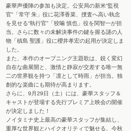
豪華声優陣の参加も決定。公安局の新米“監視
官”「常守 朱」役に花澤香菜、捜査へ高い執念
を見せる“執行官”「狡噛 慎也」役を関智一が担
当。さらに数々の未解決事件の鍵を握る謎の人
物「槙島 聖護」役に櫻井孝宏の起用が決定しま
した。
また、本作のオープニング主題歌は、鋭く変幻
自在な曲展開と、激情と静寂が交差する唯一無
二の世界観を持つ「凛として時雨」が担当。独
創的な楽曲にも期待が高まります。
さらに、9月29日（土）には、豪華スタッフ＆
キャストが登場する先行プレミア上映会の開催
が決定しました！
ノイタミナ史上最高の豪華スタッフが集結し、
重厚な世界観とハイクオリティで魅せる、今秋