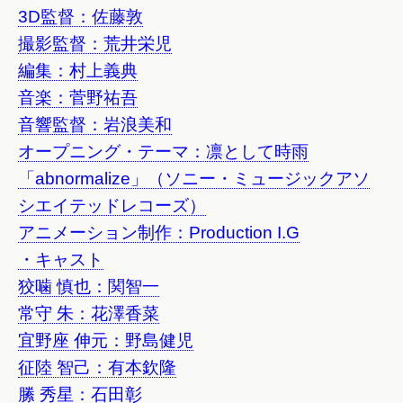
3D監督：佐藤敦
撮影監督：荒井栄児
編集：村上義典
音楽：菅野祐吾
音響監督：岩浪美和
オープニング・テーマ：凛として時雨
「abnormalize」（ソニー・ミュージックアソ
シエイテッドレコーズ）
アニメーション制作：Production I.G
・キャスト
狡噛 慎也：関智一
常守 朱：花澤香菜
宜野座 伸元：野島健児
征陸 智己：有本欽隆
縢 秀星：石田彰