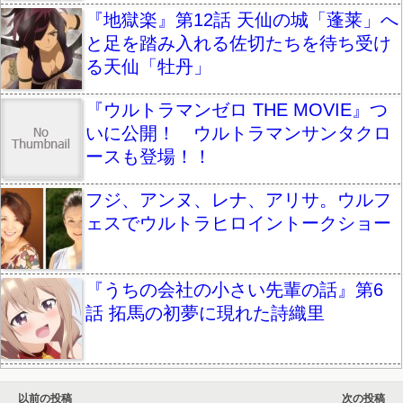
『地獄楽』第12話 天仙の城「蓬莱」へ
と足を踏み入れる佐切たちを待ち受け
る天仙「牡丹」
『ウルトラマンゼロ THE MOVIE』つ
いに公開！ ウルトラマンサンタクロ
ースも登場！！
フジ、アンヌ、レナ、アリサ。ウルフ
ェスでウルトラヒロイントークショー
『うちの会社の小さい先輩の話』第6
話 拓馬の初夢に現れた詩織里
以前の投稿
次の投稿