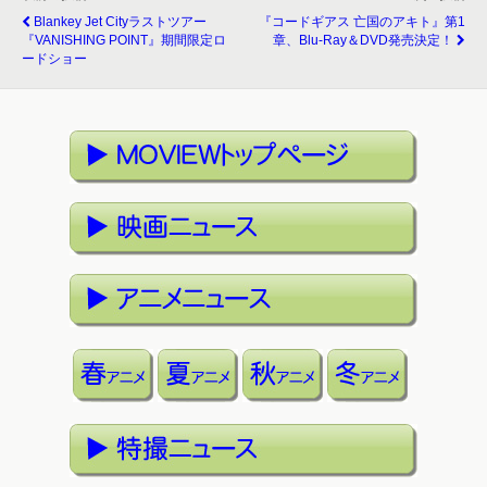
Blankey Jet Cityラストツアー
『コードギアス 亡国のアキト』第1
『VANISHING POINT』期間限定ロ
章、Blu-Ray＆DVD発売決定！
ードショー