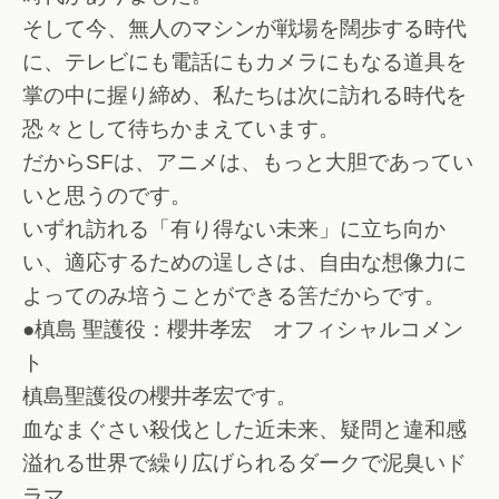
そして今、無人のマシンが戦場を闊歩する時代
に、テレビにも電話にもカメラにもなる道具を
掌の中に握り締め、私たちは次に訪れる時代を
恐々として待ちかまえています。
だからSFは、アニメは、もっと大胆であってい
いと思うのです。
いずれ訪れる「有り得ない未来」に立ち向か
い、適応するための逞しさは、自由な想像力に
よってのみ培うことができる筈だからです。
●槙島 聖護役：櫻井孝宏 オフィシャルコメン
ト
槙島聖護役の櫻井孝宏です。
血なまぐさい殺伐とした近未来、疑問と違和感
溢れる世界で繰り広げられるダークで泥臭いド
ラマ。