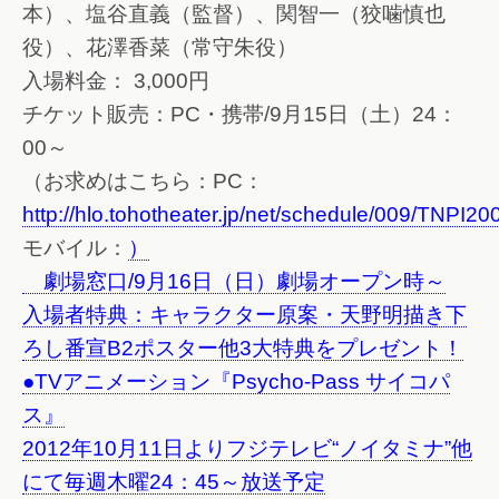
本）、塩谷直義（監督）、関智一（狡噛慎也
役）、花澤香菜（常守朱役）
入場料金： 3,000円
チケット販売：PC・携帯/9月15日（土）24：
00～
（お求めはこちら：PC：
http://hlo.tohotheater.jp/net/schedule/009/TNPI2
モバイル：
）
劇場窓口/9月16日（日）劇場オープン時～
入場者特典：キャラクター原案・天野明描き下
ろし番宣B2ポスター他3大特典をプレゼント！
●TVアニメーション『Psycho-Pass サイコパ
ス』
2012年10月11日よりフジテレビ“ノイタミナ”他
にて毎週木曜24：45～放送予定