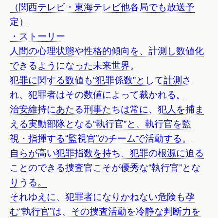
（関西テレビ・東海テレビ他各局でも放送予
定）
・ストーリー
人間の心理状態や性格的傾向を、計測し数値化
できるようになった未来世界。
犯罪に関する数値も“犯罪係数”として計測さ
れ、犯罪者はその数値によって裁かれる。
治安維持にあたる刑事たちは常に、犯人を捕ま
える実動部隊となる“執行官”と、執行官を監
視・指揮する“監視官”のチームで活動する。
自らが高い犯罪指数を持ち、犯罪の根源に迫る
ことのできる捜査官こそが優秀な“執行官”とな
りうる。
それゆえに、犯罪者になりかねない危険も孕
む“執行官”は、その捜査活動を冷静な判断力を