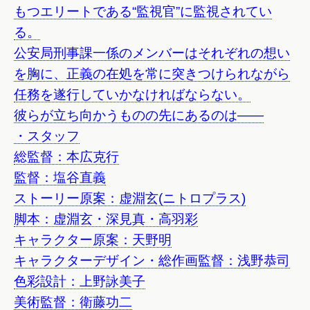
もつエリートである“監視官”に監視されてい
る。
公安局刑事課一係のメンバーはそれぞれの想い
を胸に、正義の在処を常に突きつけられながら
任務を遂行していかなければならない。
彼らが立ち向かうものの先にあるのは――
・スタッフ
総監督：本広克行
監督：塩谷直義
ストーリー原案：虚淵玄(ニトロプラス)
脚本：虚淵玄・深見真・高羽彩
キャラクター原案：天野明
キャラクターデザイン・総作画監督：浅野恭司
色彩設計：上野詠美子
美術監督：衛藤功二