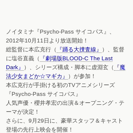
ノイタミナ『Psycho-Pass サイコパス』、
2012年10月11日より放送開始！
総監督に本広克行（
『踊る大捜査線』
）、監督
に塩谷直義（
『劇場版BLOOD-C The Last
Dark』
）、シリーズ構成・脚本に虚淵玄（
『魔
法少女まどか☆マギカ』
）が参加！
本広克行が手掛ける初のTVアニメシリーズ
『Psycho-Pass サイコパス』
人気声優・櫻井孝宏の出演＆オープニング・テ
ーマが決定！
さらに、9月29日に、豪華スタッフ＆キャスト
登場の先行上映会を開催！