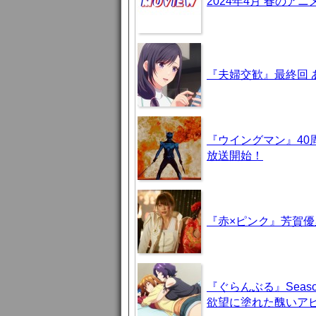
2024年4月 春のア
『夫婦交歓』最終回
『ウイングマン』40
放送開始！
『赤×ピンク』芳賀
『ぐらんぶる』Seas
欲望に塗れた醜いア