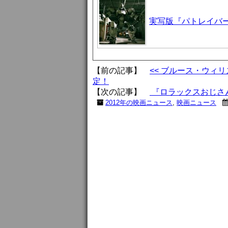
実写版『パトレイバ
【前の記事】
<< ブルース・ウィ
定！
【次の記事】
『ロラックスおじさん
2012年の映画ニュース
,
映画ニュース