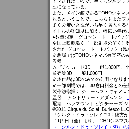
インされたもので、早くもシルクファ
題になっている。
また、メイン館であるTOHOシネマ
れるということで、こちらもまたフ
多くの若い女性がいち早く購入する
イトルの認知度に加え、幅広い年代
●数量限定 グロッシートートバッ
全国上映劇場※（一部劇場のぞく）
された グロッシートートバック（黒
※劇場ではTOHOシネマズ有楽座の
券種：
ムビチケカード3D 一般1,800円、小人
前売券3D 一般1,600円
※本作品は3Dのみでの公開となりま
※一部劇場では、3D窓口料金との
製作総指揮： ジェームズ・キャメロ
監督： アンドリュー・アダムソン（
配給：パラマウント ピクチャーズ 
©2011 Cirque du Soleil Burlesco LLC.
『シルク・ドゥ・ソレイユ3D 彼方
11月9日（金）より、TOHOシネマ
→『シルク・ドゥ・ソレイユ3D』の