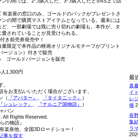
ンの間では、2つ購入した、3つ購入したとSNS上で話
ズ 有楽座の窓口のみ、ゴールドのバックがプレゼントさ
ァンの間で購買マストアイテムとなっている。週末には
など、一部劇場では既に売り切れの劇場も。本作が、タ
に愛されていることが見受けられる。
グ付き前売券発売中！
数量限定で本作品の映画オリジナルモチーフがプリント
バージョン）付きで販売
み ゴールドバージョンを販売
1,300円
最
す。
真
差額をお支払いいただく場合がございます。
イ
ン（
『アバター』
、
『タイタニック』
）
レ
『シュレック』
、
『ナルニア国物語』
）
催
2
ジャパン
長野
 All Rights Reserved.
集
からの物語』
ラマ
ズ有楽座他、全国3Dロードショー！
202
記事を探す