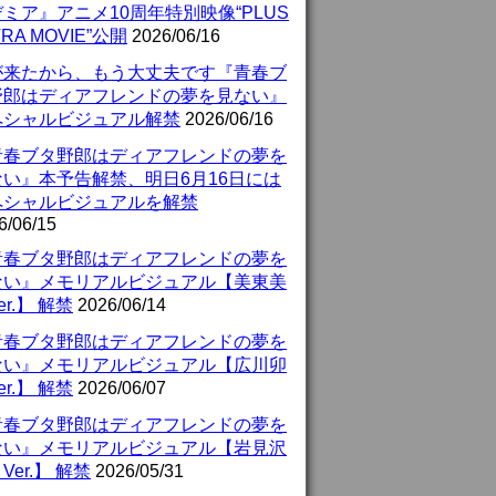
ミア』アニメ10周年特別映像“PLUS
TRA MOVIE”公開
2026/06/16
が来たから、もう大丈夫です『青春ブ
野郎はディアフレンドの夢を見ない』
ペシャルビジュアル解禁
2026/06/16
青春ブタ野郎はディアフレンドの夢を
ない』本予告解禁、明日6月16日には
ペシャルビジュアルを解禁
6/06/15
青春ブタ野郎はディアフレンドの夢を
ない』メモリアルビジュアル【美東美
er.】 解禁
2026/06/14
青春ブタ野郎はディアフレンドの夢を
ない』メモリアルビジュアル【広川卯
er.】 解禁
2026/06/07
青春ブタ野郎はディアフレンドの夢を
ない』メモリアルビジュアル【岩見沢
Ver.】 解禁
2026/05/31