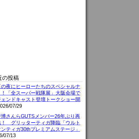
近の投稿
夏の夜にヒーローたちのスペシャルナ
ト！「全スーパー戦隊展」大阪会場で
ジェンドキャスト登壇トークショー開
026/07/29
博さんらGUTSメンバー26年ぶり再
結！ グリッターティガ降臨「ウルト
ンティガ30thプレミアムステージ」
6/07/13