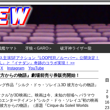
戦艦ヤマト
牙狼＜GARO＞
破牙神ライザー龍
リス主演SFアクション『LOOPER／ルーパー』公開決定！
』と『イナダン』奇跡のコラボ実現！ >>
X
Instagram
YouTube
彼方からの物語』劇場前売り券販売開始！
日
ング作品『シルク・ドゥ・ソレイユ3D 彼方からの物語』
2
タクル”が3D映画に。映画は今、未知の領域へ パラマウ
9
エンターテイメント“シルク・ドゥ・ソレイユ”初の映画
16
の物語』（原題『Cirque du Soleil Worlds
23