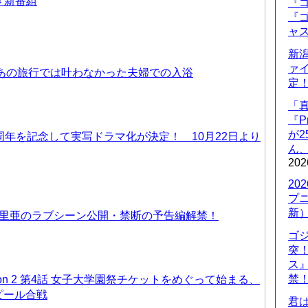
ニメ新番組
『ゴ
『ゴ
ャ
新
ァ
 あの旅行では叶わなかった夫婦での入浴
定
「
『P
が
周年を記念して実写ドラマ化が決定！ 10月22日より
ん
202
20
プ
新
優里亜のラブシーン公開・禁断の予告編解禁！
ゴ
突
ス
禁
on 2 第4話 女子大学園祭チケットをめぐって始まる、
ピール合戦
君