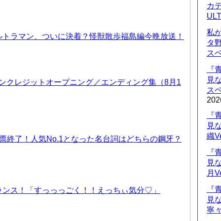
カデ
UL
私
ルトラマン、ついに決着？怪獣散歩福島編今晩放送！
タ
ス
『
見
 ノンクレジットオープニング／エンディング集（8月1
ス
202
『
見
織V
票終了！人気No.1となった名台詞はどちらの鋼牙？
『
見
月V
『
ランス！「すっっっごく！！えっちぃ気分♡」
見
寧々