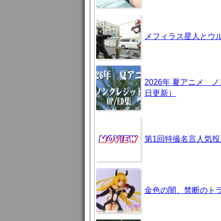
メフィラス星人とウ
2026年 夏アニメ
日更新）
第1回特撮名言人気投
金色の闇、禁断のト