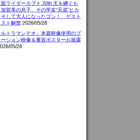
面ライダーカブト 20th 天を継ぐも
』加賀美の息子、その学友“天道”ヒカ
、そして大人になったゴン！ ゲスト
ャスト解禁
2026/05/28
ウルトラマンテオ』本篇映像使用のプ
モーション映像＆番宣ポスターお披露
026/05/26