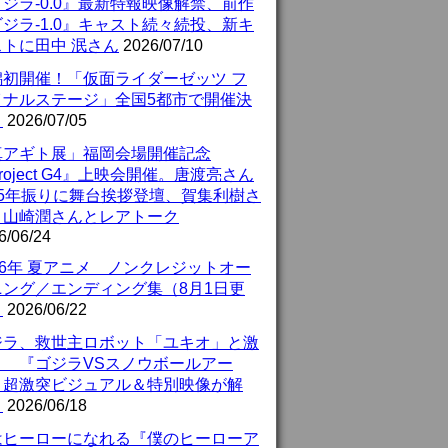
ジラ-0.0』最新特報映像解禁、前作
ジラ-1.0』キャスト続々続投、新キ
ストに田中 泯さん
2026/07/10
潟初開催！「仮面ライダーゼッツ フ
イナルステージ」全国5都市で開催決
！
2026/07/05
真アギト展」福岡会場開催記念
roject G4』上映会開催。唐渡亮さん
25年振りに舞台挨拶登壇、賀集利樹さ
、山崎潤さんとレアトーク
6/06/24
26年 夏アニメ ノンクレジットオー
ニング／エンディング集（8月1日更
）
2026/06/22
ジラ、救世主ロボット「ユキオ」と激
！ 『ゴジラVSスノウボールアー
』超激突ビジュアル＆特別映像が解
！
2026/06/18
はヒーローになれる『僕のヒーローア