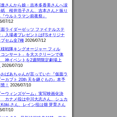
部進さんから娘・吉本多香美さんへ涙
手紙 桜井浩子さん、吉本さんと振り
る『ウルトラマン前夜祭』
6/07/12
仮面ライダーゼッツ ファイナルステ
ジ」入場者プレゼントはFSオリジナ
カプセム全7種
2026/07/12
王様戦隊キングオージャー フィル
・コンサート」を大スクリーンで体
！ 神イベントを2週間限定劇場上
！
2026/07/10
いおばあちゃんが言っていた『仮面ラ
ーカブト 20th 天を継ぐもの』本予
解禁！
2026/07/10
ダーウィンズゲーム』実写映画化決
！ カナメ役は中川大志さん、シュカ
Kōki,さん、レイン役は畑 芽育さん
6/07/10