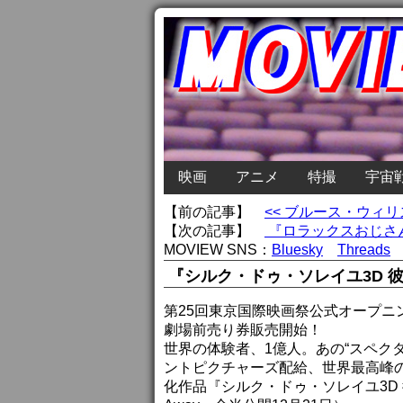
映画
アニメ
特撮
宇宙
【前の記事】
<< ブルース・ウィ
【次の記事】
『ロラックスおじさん
MOVIEW SNS：
Bluesky
Threads
『シルク・ドゥ・ソレイユ3D 
第25回東京国際映画祭公式オープニ
劇場前売り券販売開始！
世界の体験者、1億人。あの“スペク
ントピクチャーズ配給、世界最高峰の
化作品『シルク・ドゥ・ソレイユ3D 彼方から