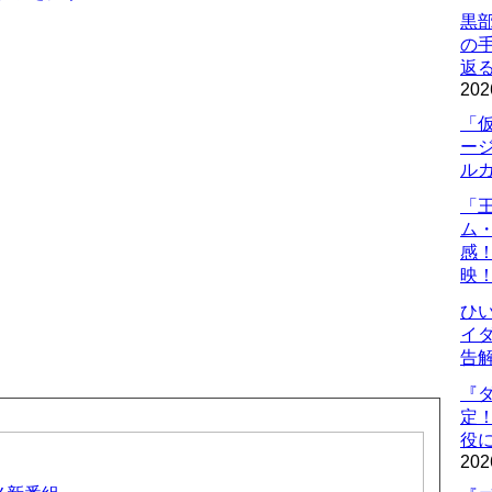
黒
の
返
202
「
ー
ル
「
ム
感
映
ひ
イダ
告
『
定
役に
202