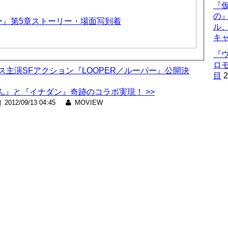
『仮
の
ー』第5章ストーリー・場面写到着
ル
キ
『
ロ
リス主演SFアクション『LOOPER／ルーパー』公開決
目
2
』と『イナダン』奇跡のコラボ実現！ >>
2012/09/13 04:45
MOVIEW