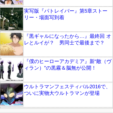
実写版『パトレイバー』第5章ストー
リー・場面写到着
『黒ギャルになったから…』最終回 オ
レとルイが？ 男同士で最後まで？
『僕のヒーローアカデミア』新“敵（ヴ
ィラン）”の黒霧＆脳無が公開！
ウルトラマンフェスティバル2016で、
ついに実物大ウルトラマンが登場