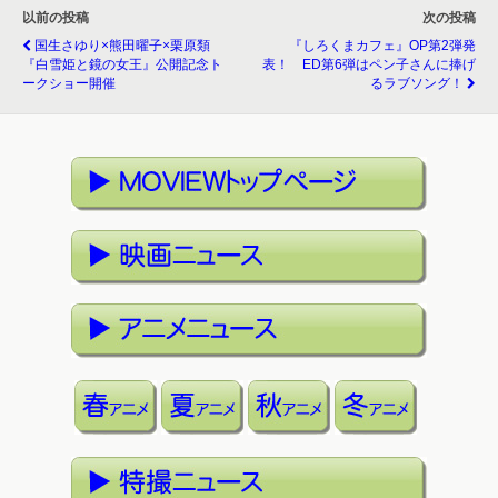
以前の投稿
次の投稿
国生さゆり×熊田曜子×栗原類
『しろくまカフェ』OP第2弾発
『白雪姫と鏡の女王』公開記念ト
表！ ED第6弾はペン子さんに捧げ
ークショー開催
るラブソング！