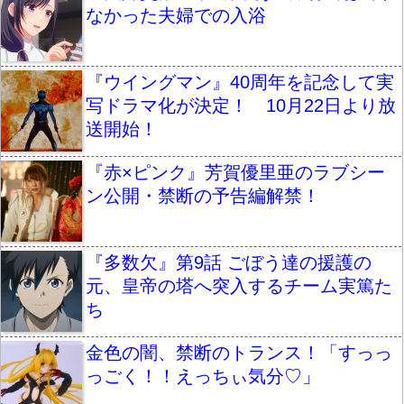
なかった夫婦での入浴
『ウイングマン』40周年を記念して実
写ドラマ化が決定！ 10月22日より放
送開始！
『赤×ピンク』芳賀優里亜のラブシー
ン公開・禁断の予告編解禁！
『多数欠』第9話 ごぼう達の援護の
元、皇帝の塔へ突入するチーム実篤た
ち
金色の闇、禁断のトランス！「すっっ
っごく！！えっちぃ気分♡」