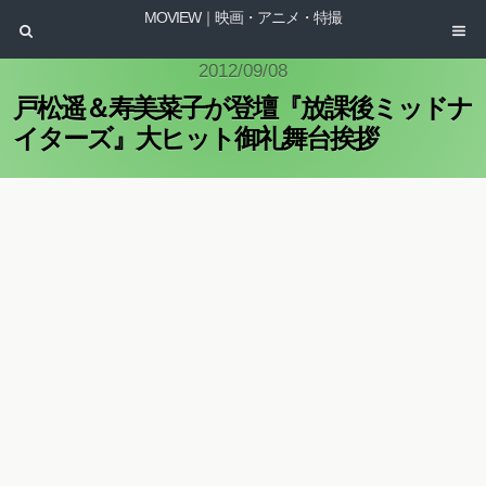
MOVIEW｜映画・アニメ・特撮
2012/09/08
戸松遥＆寿美菜子が登壇『放課後ミッドナ
イターズ』大ヒット御礼舞台挨拶