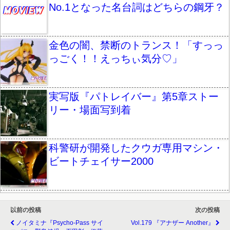
No.1となった名台詞はどちらの鋼牙？
金色の闇、禁断のトランス！「すっっ
っごく！！えっちぃ気分♡」
実写版『パトレイバー』第5章ストー
リー・場面写到着
科警研が開発したクウガ専用マシン・
ビートチェイサー2000
以前の投稿
次の投稿
ノイタミナ『Psycho-Pass サイ
Vol.179 『アナザー Another』