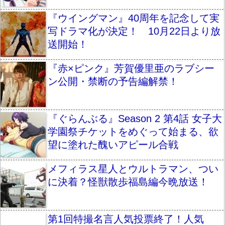
『ウイングマン』40周年を記念して実
写ドラマ化が決定！ 10月22日より放
送開始！
『赤×ピンク』芳賀優里亜のラブシー
ン公開・禁断の予告編解禁！
『ぐらんぶる』Season 2 第4話 女子大
学園祭チケットをめぐって始まる、欲
望に塗れた醜いアピール合戦
メフィラス星人とウルトラマン、つい
に決着？怪獣散歩福島編今晩放送！
第1回特撮名言人気投票終了！人気