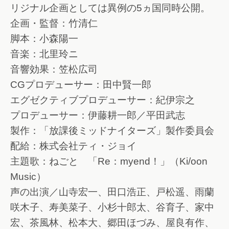
リジナル企画としては異例の5ヵ国同時公開。
企画・監督：竹清仁
脚本：小森陽一
音楽：北里玲ニ
音響効果：笠松広司
CGプロデューサー：田中賢一郎
エグゼクティブプロデューサー：紀伊宗之
プロデューサー：伊藤耕一郎／平田武志
製作：「放課後ミッドナイターズ」製作委員会
配給：株式会社ティ・ジョイ
主題歌：ねごと 「Re：myend！」（Ki/oon
Music）
声の出演／山寺宏一、田口浩正、戸松遥、雨蘭
咲木子、寿美菜子、小杉十郎太、谷育子、家中
宏、茶風林、松本大、郷田ほづみ、屋良有作、