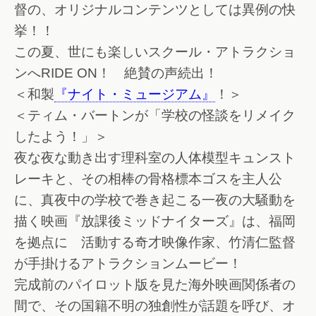
督の、オリジナルコンテンツとしては異例の快
挙！！
この夏、世にも楽しいスクール・アトラクショ
ンへRIDE ON！ 絶賛の声続出！
＜和製
『ナイト・ミュージアム』
！＞
＜ティム・バートンが「学校の怪談をリメイク
したよう！」＞
夜な夜な動き出す理科室の人体模型キュンスト
レーキと、その相棒の骨格標本ゴスを主人公
に、真夜中の学校で巻き起こる一夜の大騒動を
描く映画『放課後ミッドナイターズ』は、福岡
を拠点に 活動する奇才映像作家、竹清仁監督
が手掛けるアトラクションムービー！
完成前のパイロット版を見た海外映画関係者の
間で、その国籍不明の独創性が話題を呼び、オ