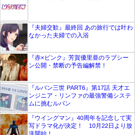
『夫婦交歓』最終回 あの旅行では叶わ
なかった夫婦での入浴
『赤×ピンク』芳賀優里亜のラブシー
ン公開・禁断の予告編解禁！
『ルパン三世 PART6』第17話 天才エ
ンジニア・リンファの最強警備システ
ムに挑むルパン
『ウイングマン』40周年を記念して実
写ドラマ化が決定！ 10月22日より放
送開始！