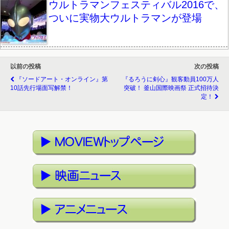
ウルトラマンフェスティバル2016で、
ついに実物大ウルトラマンが登場
以前の投稿
次の投稿
『ソードアート・オンライン』第
『るろうに剣心』観客動員100万人
10話先行場面写解禁！
突破！ 釜山国際映画祭 正式招待決
定！