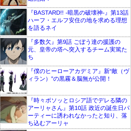
『BASTARD!! -暗黒の破壊神-』第13話
ハーフ・エルフ安住の地を求める理想
を語るネイ
『多数欠』第9話 ごぼう達の援護の
元、皇帝の塔へ突入するチーム実篤た
ち
『僕のヒーローアカデミア』新“敵（ヴ
ィラン）”の黒霧＆脳無が公開！
『時々ボソッとロシア語でデレる隣の
アーリャさん』第10話 政近の誕生日パ
ーティーに誘われなかったと知り、落
ち込むアーリャ