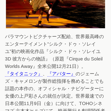
パラマウントピクチャーズ配給、世界最高峰の
エンターテイメント“シルク・ドゥ・ソレイ
ユ”初の映画化作品『シルク・ドゥ・ソレイユ
3D 彼方からの物語』（原題『Cirque du Soleil
Worlds Away』全米公開12月21日）。
『タイタニック』
、
『アバター』
のジェーム
ズ・キャメロンが製作総指揮を務めることでも
話題の本作の、オフィシャル・ナビゲーターに
女優の上戸彩さんの就任が決定。世界最速での
日本公開11月9日（金）に向けて、TOHOシネ
マズ 六本木ヒルズにて、映画興行＆劇場関係者