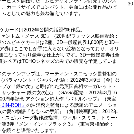
サービスを開始した「ムビチケオンライン前売」のシス
30
す。カードサイズでコンパクト、券面には公開作品のビ
テムとしての魅力も兼ね備えています。
ケカードは2012年公開の話題作6作品。
ァントム・メナス 3D』（20世紀フォックス映画配給：
品のムビチケカードは2種、3D一般鑑賞券1,800円と3D一
にペア券はここでしか手に入らない絵柄となっており、オリ
様になっており豪華な仕上がりです。3D一般鑑賞券は全
鑑賞券ペアはTOHOシネマズのみでの販売を予定していま
ドのラインアップは、マーティン・スコセッシ監督初の
（パラマウント・ジャパン配給：2012年3月9日（金）公
ープが「鉄の女」と呼ばれた元英国首相マーガレット・
ッチャー 鉄の女の涙』（GAGA配給：2012年3月16
00周年記念 アクション超大作『バトルシップ』（東宝
JIN-ROH』
の沖浦啓之監督による話題のアニメーショ
の愛の物語『ももへの手紙』（角川映画配給：2012年
ン・スピルバーグ製作総指揮、ウィル・スミス、トミー･
第3弾『メン・イン・ブラック 3』（東宝東和配給：
題作を続々と販売いたします。