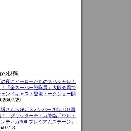
近の投稿
夏の夜にヒーローたちのスペシャルナ
ト！「全スーパー戦隊展」大阪会場で
ジェンドキャスト登壇トークショー開
026/07/29
博さんらGUTSメンバー26年ぶり再
結！ グリッターティガ降臨「ウルト
ンティガ30thプレミアムステージ」
6/07/13