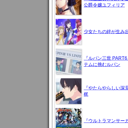
公爵令嬢ユフィリア
少女たちの絆が生み出
『ルパン三世 PAR
テムに挑むルパン
『やたらやらしい深見
梶
『ウルトラマンサーガ