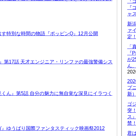
『ゴ
『ゴ
ャ
新
ァ
す特別な時間の物語『ポッピンQ』12月公開
定
「
『P
が
T6』第17話 天才エンジニア・リンファの最強警備シス
ん
202
20
プ
くん』第5話 自分の魅力に無自覚な深見にイラつく
新
ゴ
突
ス
禁
』ゆうばり国際ファンタスティック映画祭2012
君