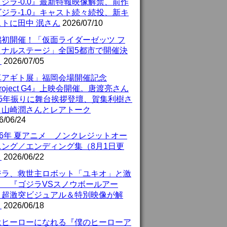
ジラ-0.0』最新特報映像解禁、前作
ジラ-1.0』キャスト続々続投、新キ
ストに田中 泯さん
2026/07/10
潟初開催！「仮面ライダーゼッツ フ
イナルステージ」全国5都市で開催決
！
2026/07/05
真アギト展」福岡会場開催記念
roject G4』上映会開催。唐渡亮さん
25年振りに舞台挨拶登壇、賀集利樹さ
、山崎潤さんとレアトーク
6/06/24
26年 夏アニメ ノンクレジットオー
ニング／エンディング集（8月1日更
）
2026/06/22
ジラ、救世主ロボット「ユキオ」と激
！ 『ゴジラVSスノウボールアー
』超激突ビジュアル＆特別映像が解
！
2026/06/18
はヒーローになれる『僕のヒーローア