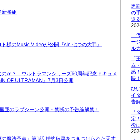
黒
ニメ新番組
の
返
202
「
ー
のMusic Videoが公開『sin 七つの大罪』
ル
「
ム
感
なのか？ ウルトラマンシリーズ60周年記念ドキュメ
映
IN OF ULTRAMAN』7月3日公開
ひ
イダ
告
優里亜のラブシーン公開・禁断の予告編解禁！
『
定
役に
202
の魔法革命』第1話 婚約破棄をつきつけられた天才