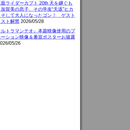
面ライダーカブト 20th 天を継ぐも
』加賀美の息子、その学友“天道”ヒカ
、そして大人になったゴン！ ゲスト
ャスト解禁
2026/05/28
ウルトラマンテオ』本篇映像使用のプ
モーション映像＆番宣ポスターお披露
026/05/26