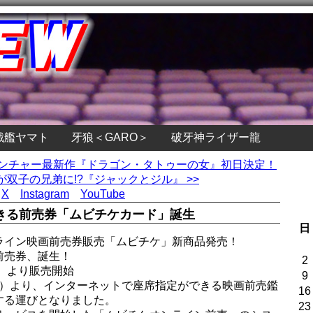
戦艦ヤマト
牙狼＜GARO＞
破牙神ライザー龍
ィンチャー最新作『ドラゴン・タトゥーの女』初日決定！
双子の兄弟に!?『ジャックとジル』 >>
X
Instagram
YouTube
きる前売券「ムビチケカード」誕生
日
ライン映画前売券販売「ムビチケ」新商品発売！
前売券、誕生！
2
祝）より販売開始
9
・祝）より、インターネットで座席指定ができる映画前売鑑
16
する運びとなりました。
23