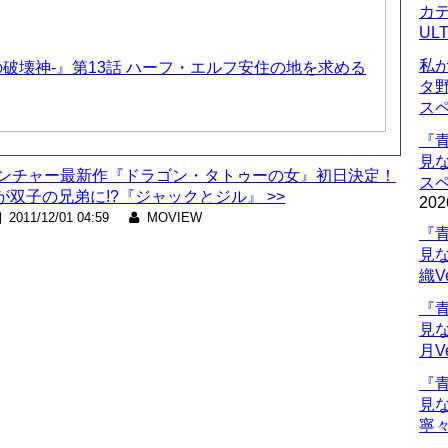
カデ
UL
私
-暗黒の破壊神-』第13話 ハーフ・エルフ安住の地を求める
タ
ス
『
見
ィンチャー最新作『ドラゴン・タトゥーの女』初日決定！
ス
双子の兄弟に!?『ジャックとジル』 >>
202
2011/12/01 04:59
MOVIEW
『
見
織V
『
見
月V
『
見
寧々