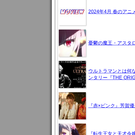
2024年4月 春のア
憂鬱の魔王・アスタロト様
ウルトラマンとは何
ンタリー『THE ORIG
『赤×ピンク』芳賀
『転生王女と天才令嬢