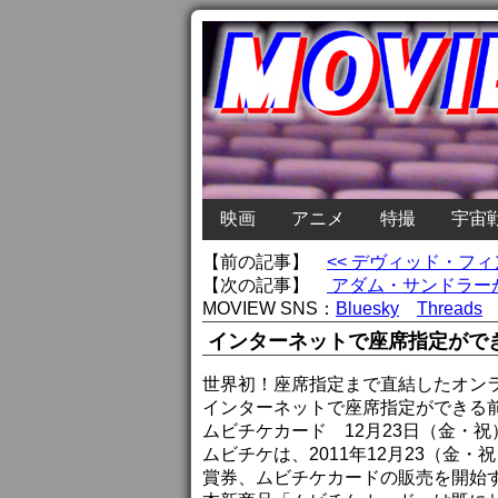
映画
アニメ
特撮
宇宙
【前の記事】
<< デヴィッド・フ
【次の記事】
アダム・サンドラーが
MOVIEW SNS：
Bluesky
Threads
インターネットで座席指定がで
世界初！座席指定まで直結したオン
インターネットで座席指定ができる
ムビチケカード 12月23日（金・
ムビチケは、2011年12月23（金
賞券、ムビチケカードの販売を開始