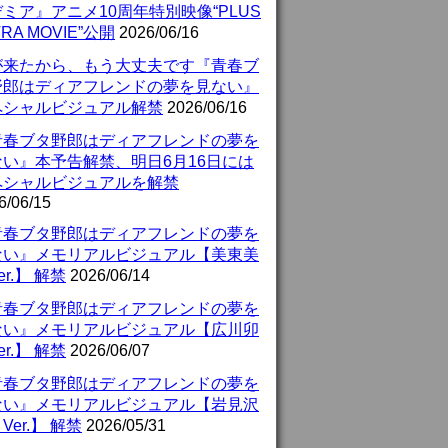
ミア』アニメ10周年特別映像“PLUS
TRA MOVIE”公開
2026/06/16
が来たから、もう大丈夫です『青春ブ
野郎はディアフレンドの夢を見ない』
ペシャルビジュアル解禁
2026/06/16
青春ブタ野郎はディアフレンドの夢を
ない』本予告解禁、明日6月16日には
ペシャルビジュアルを解禁
6/06/15
青春ブタ野郎はディアフレンドの夢を
ない』メモリアルビジュアル【美東美
er.】 解禁
2026/06/14
青春ブタ野郎はディアフレンドの夢を
ない』メモリアルビジュアル【広川卯
er.】 解禁
2026/06/07
青春ブタ野郎はディアフレンドの夢を
ない』メモリアルビジュアル【岩見沢
Ver.】 解禁
2026/05/31