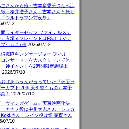
部進さんから娘・吉本多香美さんへ涙
手紙 桜井浩子さん、吉本さんと振り
る『ウルトラマン前夜祭』
6/07/12
仮面ライダーゼッツ ファイナルステ
ジ」入場者プレゼントはFSオリジナ
カプセム全7種
2026/07/12
王様戦隊キングオージャー フィル
・コンサート」を大スクリーンで体
！ 神イベントを2週間限定劇場上
！
2026/07/10
いおばあちゃんが言っていた『仮面ラ
ーカブト 20th 天を継ぐもの』本予
解禁！
2026/07/10
ダーウィンズゲーム』実写映画化決
！ カナメ役は中川大志さん、シュカ
Kōki,さん、レイン役は畑 芽育さん
6/07/10