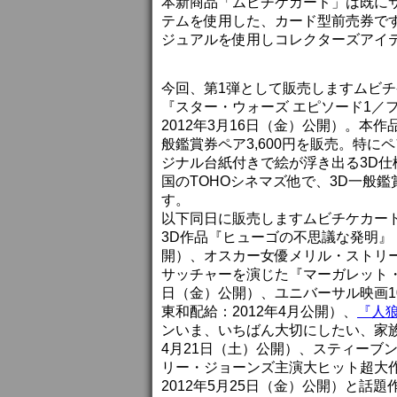
本新商品「ムビチケカード」は既に
テムを使用した、カード型前売券で
ジュアルを使用しコレクターズアイ
今回、第1弾として販売しますムビチ
『スター・ウォーズ エピソード1／フ
2012年3月16日（金）公開）。本作
般鑑賞券ペア3,600円を販売。特
ジナル台紙付きで絵が浮き出る3D仕
国のTOHOシネマズ他で、3D一般
す。
以下同日に販売しますムビチケカー
3D作品『ヒューゴの不思議な発明』
開）、オスカー女優メリル・ストリ
サッチャーを演じた『マーガレット・サ
日（金）公開）、ユニバーサル映画1
東和配給：2012年4月公開）、
『人狼 
ンいま、いちばん大切にしたい、家族
4月21日（土）公開）、スティーブ
リー・ジョーンズ主演大ヒット超大作
2012年5月25日（金）公開）と話