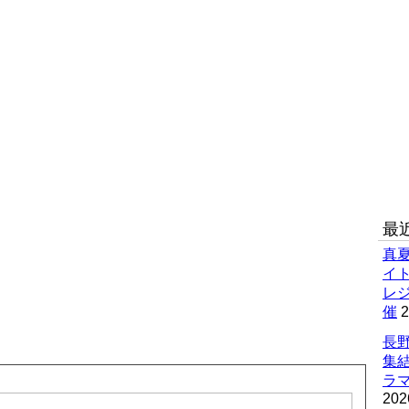
最
真
イ
レ
催
2
長野
集
ラマ
202