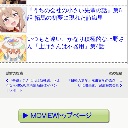
『うちの会社の小さい先輩の話』第6
話 拓馬の初夢に現れた詩織里
いつもと違い、かなり積極的な上野さ
ん『上野さんは不器用』第4話
以前の投稿
次の投稿
『奇跡』こんにちは新幹線、さよ
『日輪の遺産』浅田文学の原点、つ
うなら485系/車両部品解体イベン
いに映画化。完成報告会見
トレポート