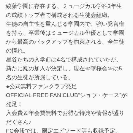
綾薙学園に存在する、ミュージカル学科3年生
の成績トップ者で構成される生徒会組織。
生徒の自主性を重んじる学園内で、強い発言権
を持ち、卒業後はミュージカル俳優として学園
から最高のバックアップを約束される、全生徒
の憧れ。
星谷たちの入学前は4名で構成されていたが、
新たに鳳の加入が決定し、現在≪華桜会≫は5
名の生徒が所属している。
●公式無料ファンクラブ発足
OFFICIAL FREE FAN CLUB“ショウ・ケース”が
発足！
入会費＆年会費無料でお得な特典や情報が盛り
だくさん♪
FC会報では、限定エピソード等も収録予定。