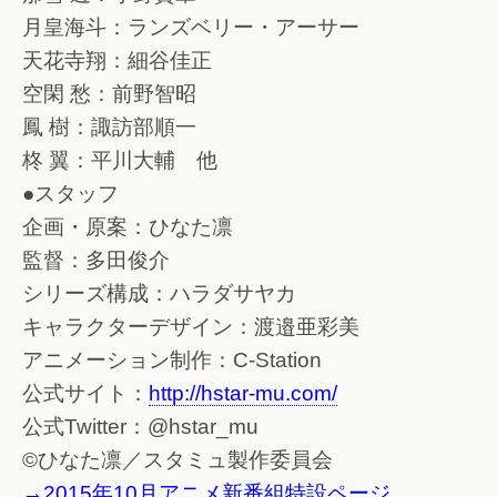
月皇海斗：ランズベリー・アーサー
天花寺翔：細谷佳正
空閑 愁：前野智昭
鳳 樹：諏訪部順一
柊 翼：平川大輔 他
●スタッフ
企画・原案：ひなた凛
監督：多田俊介
シリーズ構成：ハラダサヤカ
キャラクターデザイン：渡邉亜彩美
アニメーション制作：C-Station
公式サイト：
http://hstar-mu.com/
公式Twitter：@hstar_mu
©ひなた凛／スタミュ製作委員会
→2015年10月アニメ新番組特設ページ