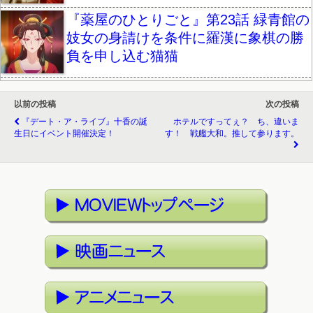
『薬屋のひとりごと』第23話 緑青館の
妓女の身請けを条件に羅漢に象棋の勝
負を申し込む猫猫
以前の投稿
次の投稿
『デート・ア・ライブ』十香の誕
ホテルですってぇ？ ち、違いま
生日にイベント開催決定！
す！ 戦艦大和。推して参ります。