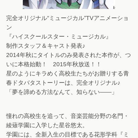
完全オリジナル“ミュージカル”TVアニメーショ
ン
『ハイスクールスター・ミュージカル』
制作スタッフ＆キャスト発表♪
2014年秋にタイトルのみ発表された本作が、つ
いに本格始動！ 2015年秋放送！！
星のようにキラめく高校生たちがお贈りする青
春ドタバタストーリーは、完全オリジナル♪
「夢を諦める方法なんて、知らない――」
憧れの高校生を追って、音楽芸能分野の名門・
綾薙学園に入学した星谷悠太。
学園には、全新入生の目標である花形学科『ミ