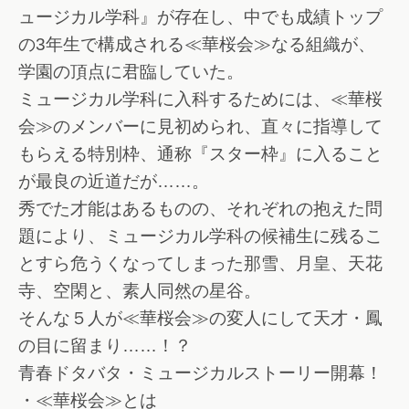
ュージカル学科』が存在し、中でも成績トップ
の3年生で構成される≪華桜会≫なる組織が、
学園の頂点に君臨していた。
ミュージカル学科に入科するためには、≪華桜
会≫のメンバーに見初められ、直々に指導して
もらえる特別枠、通称『スター枠』に入ること
が最良の近道だが……。
秀でた才能はあるものの、それぞれの抱えた問
題により、ミュージカル学科の候補生に残るこ
とすら危うくなってしまった那雪、月皇、天花
寺、空閑と、素人同然の星谷。
そんな５人が≪華桜会≫の変人にして天才・鳳
の目に留まり……！？
青春ドタバタ・ミュージカルストーリー開幕！
・≪華桜会≫とは