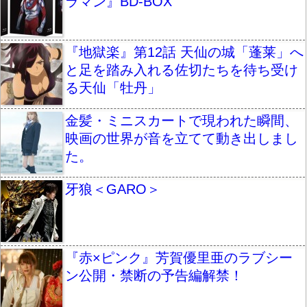
ラマン』BD-BOX
『地獄楽』第12話 天仙の城「蓬莱」へ
と足を踏み入れる佐切たちを待ち受け
る天仙「牡丹」
金髪・ミニスカートで現われた瞬間、
映画の世界が音を立てて動き出しまし
た。
牙狼＜GARO＞
『赤×ピンク』芳賀優里亜のラブシー
ン公開・禁断の予告編解禁！