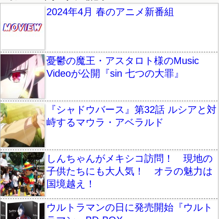
2024年4月 春のアニメ新番組
憂鬱の魔王・アスタロト様のMusic
Videoが公開『sin 七つの大罪』
『シャドウバース』第32話 ルシアと対
峙するマウラ・アベラルド
しんちゃんがメキシコ訪問！ 現地の
子供たちにも大人気！ オラの魅力は
国境越え！
ウルトラマンの日に発売開始『ウルト