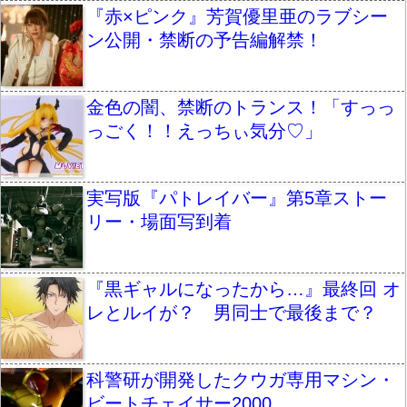
『赤×ピンク』芳賀優里亜のラブシー
ン公開・禁断の予告編解禁！
金色の闇、禁断のトランス！「すっっ
っごく！！えっちぃ気分♡」
実写版『パトレイバー』第5章ストー
リー・場面写到着
『黒ギャルになったから…』最終回 オ
レとルイが？ 男同士で最後まで？
科警研が開発したクウガ専用マシン・
ビートチェイサー2000