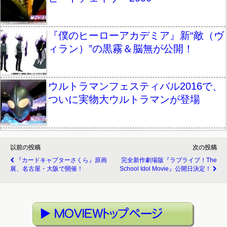
『僕のヒーローアカデミア』新“敵（ヴ
ィラン）”の黒霧＆脳無が公開！
ウルトラマンフェスティバル2016で、
ついに実物大ウルトラマンが登場
以前の投稿
次の投稿
『カードキャプターさくら』原画
完全新作劇場版『ラブライブ！The
展、名古屋・大阪で開催！
School Idol Movie』公開日決定！